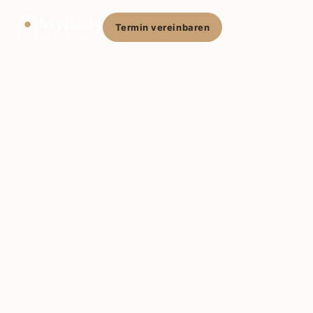
MyBody
Termin vereinbaren
AUGSBURG