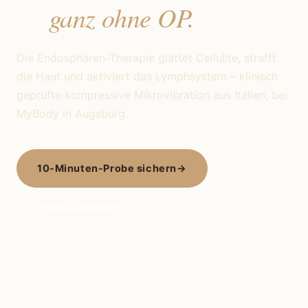
ganz ohne OP.
—
Die Endosphären-Therapie glättet Cellulite, strafft
die Haut und aktiviert das Lymphsystem – klinisch
geprüfte kompressive Mikrovibration aus Italien, bei
MyBody in Augsburg.
10-Minuten-Probe sichern
→
Preise ansehen