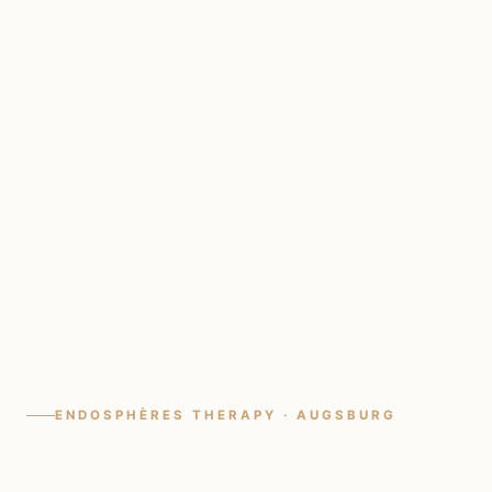
ENDOSPHÈRES THERAPY · AUGSBURG
Straffe Haut beginnt hier