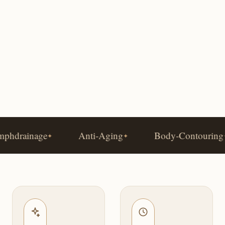
drainage
Anti-Aging
Body-Contouring