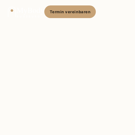
MyBody
Termin vereinbaren
AUGSBURG