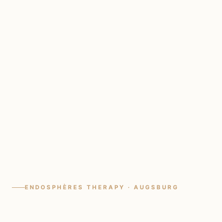
ENDOSPHÈRES THERAPY · AUGSBURG
Straffe Haut beginnt hier