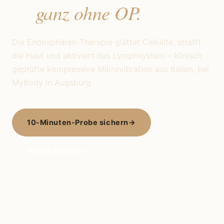
ganz ohne OP.
—
Die Endosphären-Therapie glättet Cellulite, strafft
die Haut und aktiviert das Lymphsystem – klinisch
geprüfte kompressive Mikrovibration aus Italien, bei
MyBody in Augsburg.
10-Minuten-Probe sichern
→
Preise ansehen