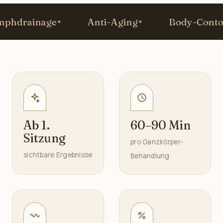
drainage
Anti-Aging
Body-Contour
Ab 1.
60–90 Min
Sitzung
pro Ganzkörper-
sichtbare Ergebnisse
Behandlung