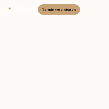
MyBody
Termin vereinbaren
AUGSBURG