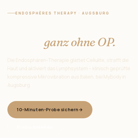
ENDOSPHÈRES THERAPY · AUGSBURG
Straffe Haut beginnt
hier —
ganz ohne OP.
Die Endosphären-Therapie glättet Cellulite, strafft die
Haut und aktiviert das Lymphsystem – klinisch geprüfte
kompressive Mikrovibration aus Italien, bei MyBody in
Augsburg.
10-Minuten-Probe sichern
→
Preise ansehen