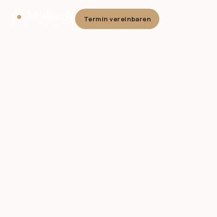
MyBody
Termin vereinbaren
AUGSBURG