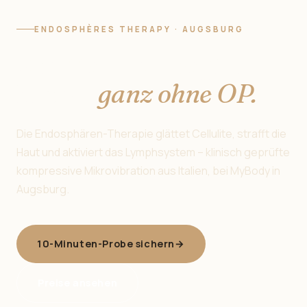
ENDOSPHÈRES THERAPY · AUGSBURG
Straffe Haut beginnt
hier —
ganz ohne OP.
Die Endosphären-Therapie glättet Cellulite, strafft die
Haut und aktiviert das Lymphsystem – klinisch geprüfte
kompressive Mikrovibration aus Italien, bei MyBody in
Augsburg.
10-Minuten-Probe sichern
→
Preise ansehen