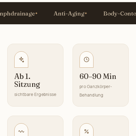
drainage
Anti-Aging
Body-Contour
Ab 1.
60–90 Min
Sitzung
pro Ganzkörper-
sichtbare Ergebnisse
Behandlung