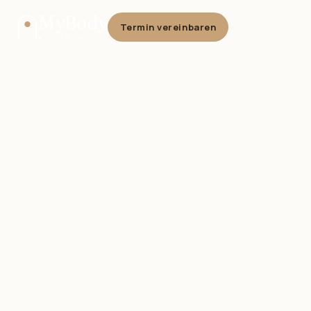
MyBody
Termin vereinbaren
AUGSBURG