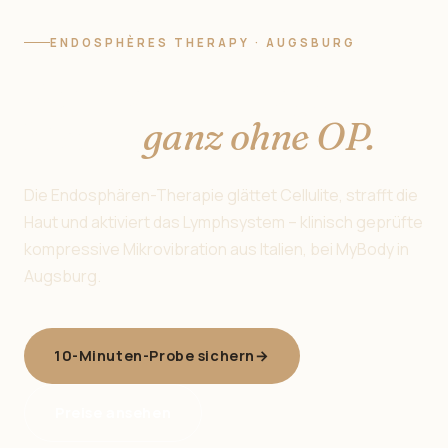
ENDOSPHÈRES THERAPY · AUGSBURG
Straffe Haut beginnt
hier —
ganz ohne OP.
Die Endosphären-Therapie glättet Cellulite, strafft die
Haut und aktiviert das Lymphsystem – klinisch geprüfte
kompressive Mikrovibration aus Italien, bei MyBody in
Augsburg.
10-Minuten-Probe sichern
→
Preise ansehen