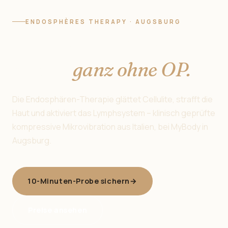
ENDOSPHÈRES THERAPY · AUGSBURG
Straffe Haut beginnt
hier —
ganz ohne OP.
Die Endosphären-Therapie glättet Cellulite, strafft die
Haut und aktiviert das Lymphsystem – klinisch geprüfte
kompressive Mikrovibration aus Italien, bei MyBody in
Augsburg.
10-Minuten-Probe sichern
→
Preise ansehen