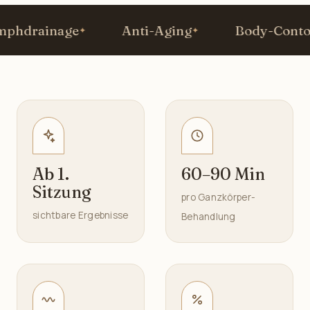
drainage
Anti-Aging
Body-Contour
Ab 1.
60–90 Min
Sitzung
pro Ganzkörper-
sichtbare Ergebnisse
Behandlung