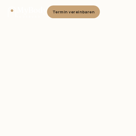
MyBody
Termin vereinbaren
AUGSBURG