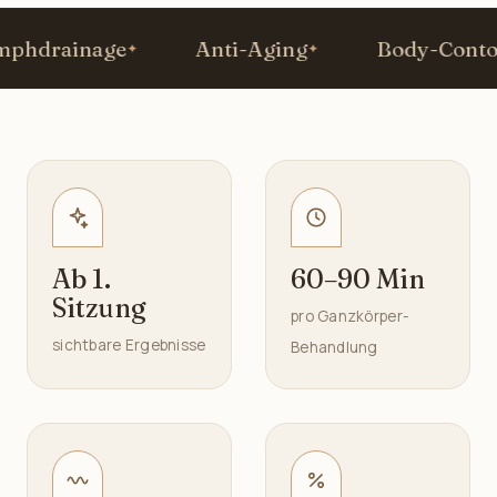
hdrainage
Anti-Aging
Body-Contour
Ab 1.
60–90 Min
Sitzung
pro Ganzkörper-
sichtbare Ergebnisse
Behandlung