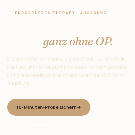
ENDOSPHÈRES THERAPY · AUGSBURG
Straffe Haut beginnt
hier —
ganz ohne OP.
Die Endosphären-Therapie glättet Cellulite, strafft die
Haut und aktiviert das Lymphsystem – klinisch geprüfte
kompressive Mikrovibration aus Italien, bei MyBody in
Augsburg.
10-Minuten-Probe sichern
→
Preise ansehen