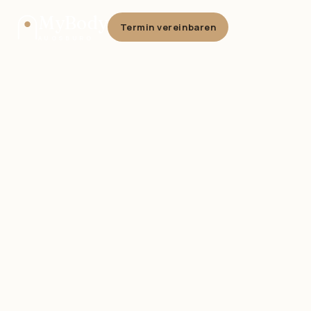
MyBody
Termin vereinbaren
AUGSBURG