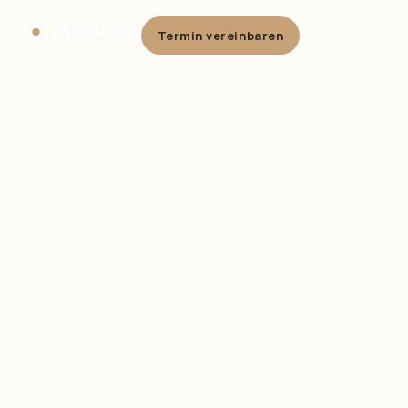
MyBody
Termin vereinbaren
AUGSBURG