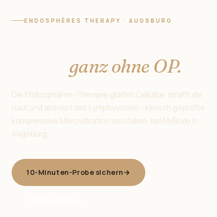
ENDOSPHÈRES THERAPY · AUGSBURG
Straffe Haut beginnt
hier —
ganz ohne OP.
Die Endosphären-Therapie glättet Cellulite, strafft die
Haut und aktiviert das Lymphsystem – klinisch geprüfte
kompressive Mikrovibration aus Italien, bei MyBody in
Augsburg.
10-Minuten-Probe sichern
→
Preise ansehen