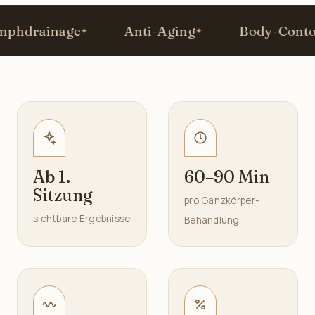
drainage
Anti-Aging
Body-Contour
Ab 1.
60–90 Min
Sitzung
pro Ganzkörper-
sichtbare Ergebnisse
Behandlung