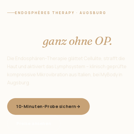
ENDOSPHÈRES THERAPY · AUGSBURG
Straffe Haut beginnt
hier —
ganz ohne OP.
Die Endosphären-Therapie glättet Cellulite, strafft die
Haut und aktiviert das Lymphsystem – klinisch geprüfte
kompressive Mikrovibration aus Italien, bei MyBody in
Augsburg.
10-Minuten-Probe sichern
→
Preise ansehen