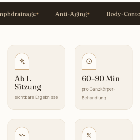
drainage
Anti-Aging
Body-Contour
Ab 1.
60–90 Min
Sitzung
pro Ganzkörper-
sichtbare Ergebnisse
Behandlung