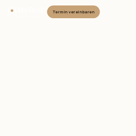
MyBody
Termin vereinbaren
AUGSBURG