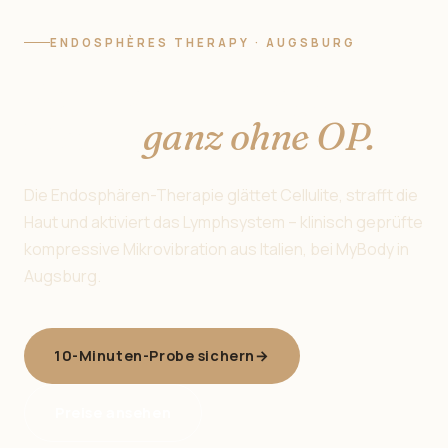
ENDOSPHÈRES THERAPY · AUGSBURG
Straffe Haut beginnt
hier —
ganz ohne OP.
Die Endosphären-Therapie glättet Cellulite, strafft die
Haut und aktiviert das Lymphsystem – klinisch geprüfte
kompressive Mikrovibration aus Italien, bei MyBody in
Augsburg.
10-Minuten-Probe sichern
→
Preise ansehen