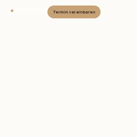
MyBody
Termin vereinbaren
AUGSBURG