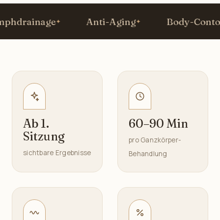
drainage
Anti-Aging
Body-Contour
Ab 1.
60–90 Min
Sitzung
pro Ganzkörper-
sichtbare Ergebnisse
Behandlung