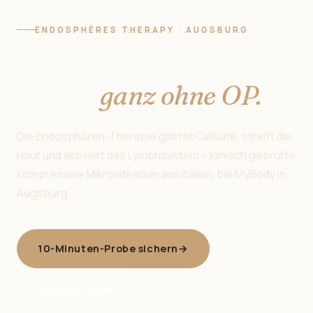
ENDOSPHÈRES THERAPY · AUGSBURG
Straffe Haut beginnt
hier —
ganz ohne OP.
Die Endosphären-Therapie glättet Cellulite, strafft die
Haut und aktiviert das Lymphsystem – klinisch geprüfte
kompressive Mikrovibration aus Italien, bei MyBody in
Augsburg.
10-Minuten-Probe sichern
→
Preise ansehen