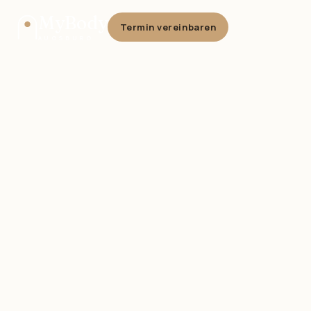
MyBody
Termin vereinbaren
AUGSBURG