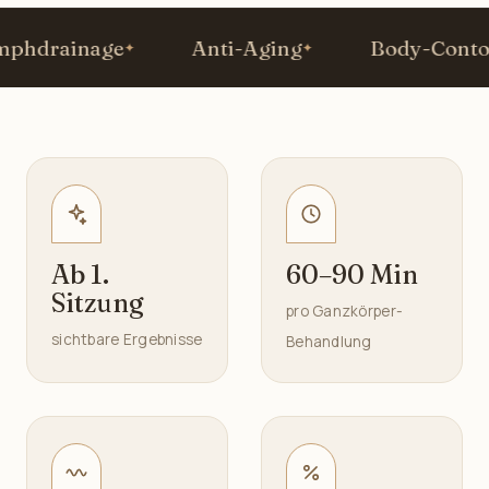
drainage
Anti-Aging
Body-Contouri
Ab 1.
60–90 Min
Sitzung
pro Ganzkörper-
sichtbare Ergebnisse
Behandlung